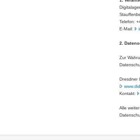
a
Digitalag
v
Stauffenb
i
Telefon: 
g
E-Mail:
a
t
2. Datens
i
o
Zur Wahru
n
Datenschu
Dresdner I
www.did
Kontakt:
Alle weit
Datenschu
Footer-