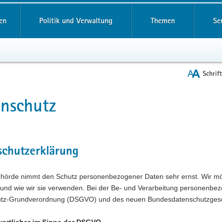
reifende
en
Politik und Verwaltung
Themen
Se
Schrif
nschutz
t
schutzerklärung
hörde nimmt den Schutz personenbezogener Daten sehr ernst. Wir möc
 und wie wir sie verwenden. Bei der Be- und Verarbeitung personenbe
tz-Grundverordnung (DSGVO) und des neuen Bundesdatenschutzges
wortlicher im Sinne der DSGVO