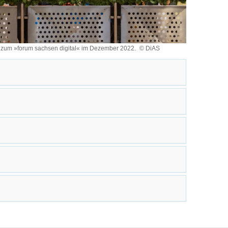
zum »forum sachsen digital« im Dezember 2022.
© DiAS
r