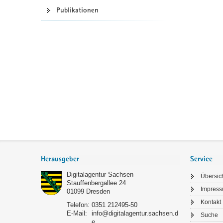
Publikationen
a
v
i
g
a
t
i
o
n
Footer-
Bereich
Herausgeber
Service
Digitalagentur Sachsen
Übersic
Stauffenbergallee 24
Impres
01099
Dresden
Kontakt
Telefon:
0351 212495-50
E-Mail:
info@digitalagentur.sachsen.d
Suche
e