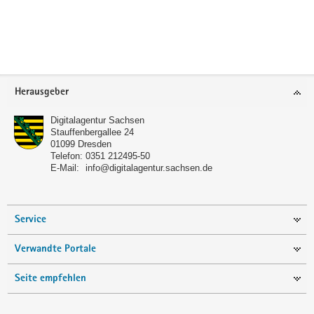
a
v
i
g
a
Footer-
Herausgeber
t
Bereich
i
Digitalagentur Sachsen
o
Stauffenbergallee 24
01099
Dresden
n
Telefon:
0351 212495-50
E-Mail:
info@digitalagentur.sachsen.de
Service
Verwandte Portale
Seite empfehlen