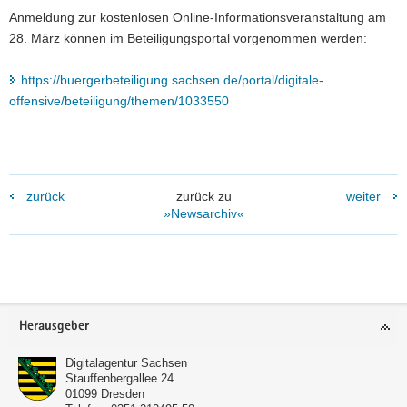
Anmeldung zur kostenlosen Online-Informationsveranstaltung am
28. März können im Beteiligungsportal vorgenommen werden:
https://buergerbeteiligung.sachsen.de/portal/digitale-
offensive/beteiligung/themen/1033550
zurück
zurück zu
weiter
»Newsarchiv«
Footer-
Herausgeber
Bereich
Digitalagentur Sachsen
Stauffenbergallee 24
01099
Dresden