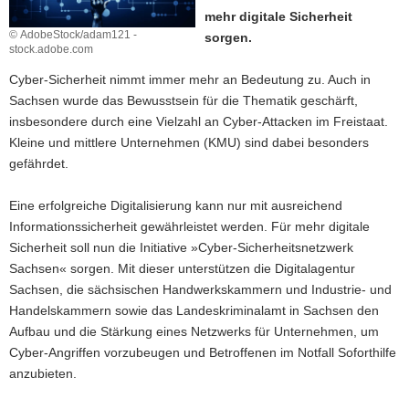
mehr digitale Sicherheit
a
© AdobeStock/adam121 -
sorgen.
v
stock.adobe.com
i
Cyber-Sicherheit nimmt immer mehr an Bedeutung zu. Auch in
g
Sachsen wurde das Bewusstsein für die Thematik geschärft,
a
insbesondere durch eine Vielzahl an Cyber-Attacken im Freistaat.
t
Kleine und mittlere Unternehmen (KMU) sind dabei besonders
i
gefährdet.
o
n
Eine erfolgreiche Digitalisierung kann nur mit ausreichend
Informationssicherheit gewährleistet werden. Für mehr digitale
Sicherheit soll nun die Initiative »Cyber-Sicherheitsnetzwerk
Sachsen« sorgen. Mit dieser unterstützen die Digitalagentur
Sachsen, die sächsischen Handwerkskammern und Industrie- und
Handelskammern sowie das Landeskriminalamt in Sachsen den
Aufbau und die Stärkung eines Netzwerks für Unternehmen, um
Cyber-Angriffen vorzubeugen und Betroffenen im Notfall Soforthilfe
anzubieten.