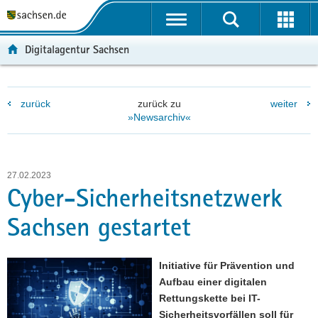
P
P
H
F
o
o
a
o
r
r
u
o
Digitalagentur Sachsen
t
t
p
t
a
a
t
e
l
l
i
r
zurück
zurück zu
weiter
ü
n
n
-
»Newsarchiv«
b
a
h
B
e
v
a
e
r
i
l
r
g
g
t
e
27.02.2023
r
a
i
Cyber-Sicherheitsnetzwerk
e
t
c
Sachsen gestartet
i
i
h
f
o
e
n
Initiative für Prävention und
n
Aufbau einer digitalen
d
Rettungskette bei IT-
e
Sicherheitsvorfällen soll für
N