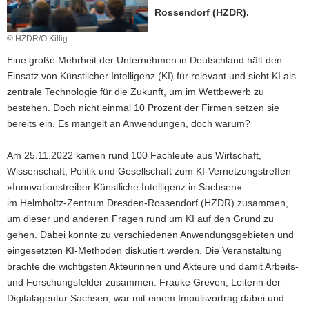
Rossendorf (HZDR).
a
v
© HZDR/O.Killig
i
Eine große Mehrheit der Unternehmen in Deutschland hält den
g
Einsatz von Künstlicher Intelligenz (KI) für relevant und sieht KI als
a
zentrale Technologie für die Zukunft, um im Wettbewerb zu
t
bestehen. Doch nicht einmal 10 Prozent der Firmen setzen sie
i
bereits ein. Es mangelt an Anwendungen, doch warum?
o
n
Am 25.11.2022 kamen rund 100 Fachleute aus Wirtschaft,
Wissenschaft, Politik und Gesellschaft zum KI-Vernetzungstreffen
»Innovationstreiber Künstliche Intelligenz in Sachsen«
im Helmholtz-Zentrum Dresden-Rossendorf (HZDR) zusammen,
um dieser und anderen Fragen rund um KI auf den Grund zu
gehen. Dabei konnte zu verschiedenen Anwendungsgebieten und
eingesetzten KI-Methoden diskutiert werden. Die Veranstaltung
brachte die wichtigsten Akteurinnen und Akteure und damit Arbeits-
und Forschungsfelder zusammen. Frauke Greven, Leiterin der
Digitalagentur Sachsen, war mit einem Impulsvortrag dabei und