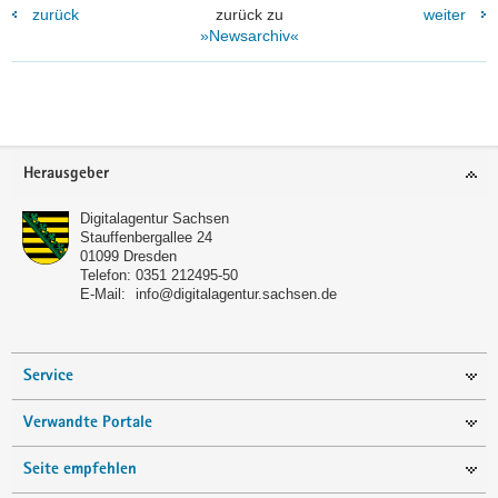
zurück
zurück zu
weiter
»Newsarchiv«
Footer-
Herausgeber
Bereich
Digitalagentur Sachsen
Stauffenbergallee 24
01099
Dresden
Telefon:
0351 212495-50
E-Mail:
info@digitalagentur.sachsen.de
Service
Verwandte Portale
Seite empfehlen