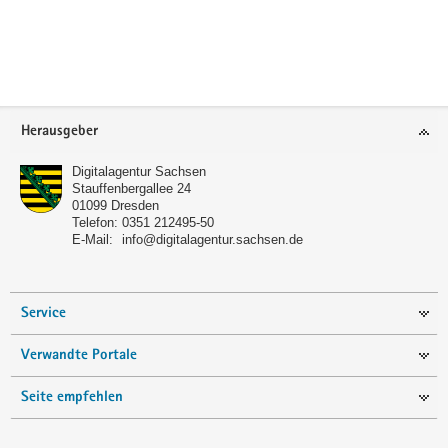
a
v
i
g
a
Footer-
Herausgeber
t
Bereich
i
Digitalagentur Sachsen
o
Stauffenbergallee 24
01099
Dresden
n
Telefon:
0351 212495-50
E-Mail:
info@digitalagentur.sachsen.de
Service
Verwandte Portale
Seite empfehlen