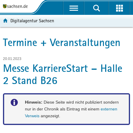
P
P
H
F
o
o
a
o
r
r
u
o
Digitalagentur Sachsen
t
t
p
t
a
a
t
e
l
l
i
r
Termine + Veranstaltungen
Hauptinhalt
ü
n
n
-
b
a
h
B
e
v
a
e
20.01.2023
Messe KarriereStart – Halle
r
i
l
r
g
g
t
e
2 Stand B26
r
a
i
e
t
c
i
i
h
f
o
Hinweis:
Diese Seite wird nicht publiziert sondern
e
n
nur in der Chronik als Eintrag mit einem
externen
n
Verweis
angezeigt.
d
e
N