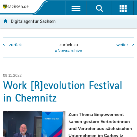
P
P
H
F
o
o
a
o
r
r
u
o
Digitalagentur Sachsen
t
t
p
t
a
a
t
e
l
l
i
r
zurück
zurück zu
weiter
ü
n
n
-
»Newsarchiv«
b
a
h
B
e
v
a
e
r
i
l
r
g
g
t
e
09.11.2022
r
a
i
Work [R]evolution Festival
e
t
c
in Chemnitz
i
i
h
f
o
e
n
Zum Thema Empowerment
n
kamen gestern Vertreterinnen
d
und Vertreter aus sächsischen
e
Unternehmen im Carlowitz
N