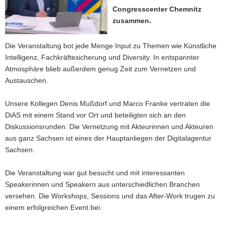
Congresscenter Chemnitz
a
zusammen.
v
i
Die Veranstaltung bot jede Menge Input zu Themen wie Künstliche
g
Intelligenz, Fachkräftesicherung und Diversity. In entspannter
a
Atmosphäre blieb außerdem genug Zeit zum Vernetzen und
t
Austauschen.
i
o
Unsere Kollegen Denis Mußdorf und Marco Franke vertraten die
n
DiAS mit einem Stand vor Ort und beteiligten sich an den
Diskussionsrunden. Die Vernetzung mit Akteurinnen und Akteuren
aus ganz Sachsen ist eines der Hauptanliegen der Digitalagentur
Sachsen.
Die Veranstaltung war gut besucht und mit interessanten
Speakerinnen und Speakern aus unterschiedlichen Branchen
versehen. Die Workshops, Sessions und das After-Work trugen zu
einem erfolgreichen Event bei.