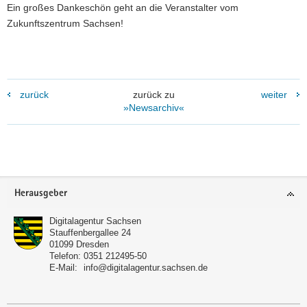
Ein großes Dankeschön geht an die Veranstalter vom
Zukunftszentrum Sachsen!
zurück
zurück zu
weiter
»Newsarchiv«
Footer-
Herausgeber
Bereich
Digitalagentur Sachsen
Stauffenbergallee 24
01099
Dresden
Telefon:
0351 212495-50
E-Mail:
info@digitalagentur.sachsen.de