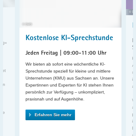
Zum
a
Download
© Di
v
Zum
i
© DiAS
Download
g
Zum
a
Kostenlose KI-Sprechstunde
Download
K
t
ung«
Zum
S
i
Jeden Freitag | 09:00-11:00 Uhr
Download
o
 –
Kü
Zum
n
Wir bieten ab sofort eine wöchentliche KI-
Ar
Download
det
Sprechstunde speziell für kleine und mittlere
si
Zum
uf
Unternehmen (KMU) aus Sachsen an. Unsere
in
Video
ern
Expertinnen und Experten für KI stehen Ihnen
am
Video
persönlich zur Verfügung – unkompliziert,
auf
Am
praxisnah und auf Augenhöhe.
Wa
YouTube
e
au
ansehen
die
pr
Erfahren Sie mehr
i
Ei
a