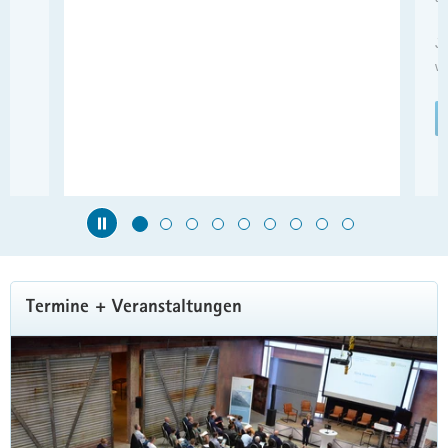
Je
wo
Hauptinhalt
Termine + Veranstaltungen