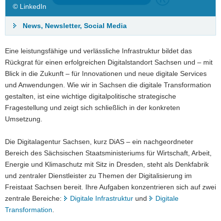
© LinkedIn
News, Newsletter, Social Media
Eine leistungsfähige und verlässliche Infrastruktur bildet das
Rückgrat für einen erfolgreichen Digitalstandort Sachsen und – mit
Blick in die Zukunft – für Innovationen und neue digitale Services
und Anwendungen. Wie wir in Sachsen die digitale Transformation
gestalten, ist eine wichtige digitalpolitische strategische
Fragestellung und zeigt sich schließlich in der konkreten
PROMPTgenau
Umsetzung.
KI-Podcast der Digitalagentur Sachsen
Die Digitalagentur Sachsen, kurz DiAS – ein nachgeordneter
Bereich des Sächsischen Staatsministeriums für Wirtschaft, Arbeit,
Künstliche Intelligenz verändert unsere Arbeitswelt – aber wie
Energie und Klimaschutz mit Sitz in Dresden, steht als Denkfabrik
nutzt man sie wirklich sinnvoll? In unserem Podcast bringen
und zentraler Dienstleister zu Themen der Digitalisierung im
wir Licht ins Dunkel: verständlich, praxisnah und immer am
Freistaat Sachsen bereit. Ihre Aufgaben konzentrieren sich auf zwei
Puls der Zeit.
zentrale Bereiche:
Digitale Infrastruktur
und
Digitale
Transformation
.
Was erwartet euch? Aktuelle Entwicklungen aus der Welt der