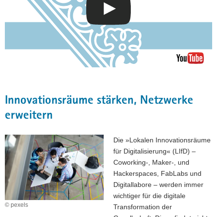
a
v
i
g
a
t
i
o
Innovationsräume stärken, Netzwerke
n
erweitern
Die »Lokalen Innovationsräume
für Digitalisierung« (LIfD) –
Coworking-, Maker-, und
Hackerspaces, FabLabs und
Digitallabore – werden immer
wichtiger für die digitale
© pexels
Transformation der