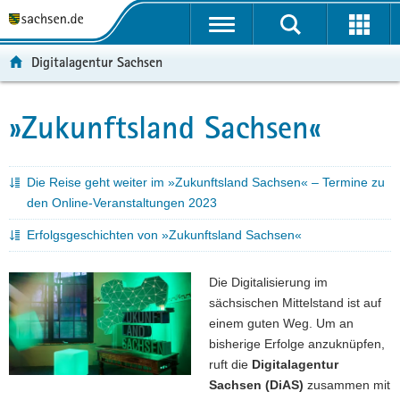
P
P
H
W
F
o
o
a
e
o
r
r
u
i
o
Digitalagentur Sachsen
t
t
p
t
t
a
a
t
e
e
l
l
i
r
r
»Zukunftsland Sachsen«
Hauptinhalt
ü
n
n
e
-
b
a
h
I
B
e
v
a
n
e
Die Reise geht weiter im »Zukunftsland Sachsen« – Termine zu
r
i
l
f
r
den Online-Veranstaltungen 2023
g
g
t
o
e
r
a
r
i
Erfolgsgeschichten von »Zukunftsland Sachsen«
e
t
m
c
i
i
a
h
Die Digitalisierung im
f
o
t
sächsischen Mittelstand ist auf
e
n
i
einem guten Weg. Um an
n
o
bisherige Erfolge anzuknüpfen,
d
n
ruft die
Digitalagentur
e
Sachsen (DiAS)
zusammen mit
N