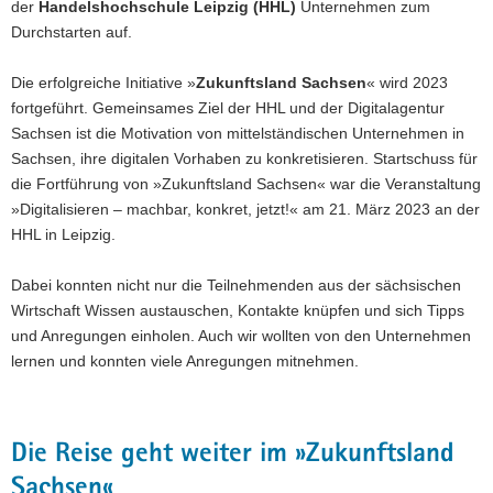
der
Handelshochschule Leipzig (HHL)
Unternehmen zum
a
Durchstarten auf.
v
i
Die erfolgreiche Initiative »
Zukunftsland Sachsen
« wird 2023
g
fortgeführt. Gemeinsames Ziel der HHL und der Digitalagentur
a
Sachsen ist die Motivation von mittelständischen Unternehmen in
t
Sachsen, ihre digitalen Vorhaben zu konkretisieren. Startschuss für
i
die Fortführung von »Zukunftsland Sachsen« war die Veranstaltung
o
»Digitalisieren – machbar, konkret, jetzt!« am 21. März 2023 an der
n
HHL in Leipzig.
Dabei konnten nicht nur die Teilnehmenden aus der sächsischen
Wirtschaft Wissen austauschen, Kontakte knüpfen und sich Tipps
und Anregungen einholen. Auch wir wollten von den Unternehmen
lernen und konnten viele Anregungen mitnehmen.
Die Reise geht weiter im »Zukunftsland
Sachsen«